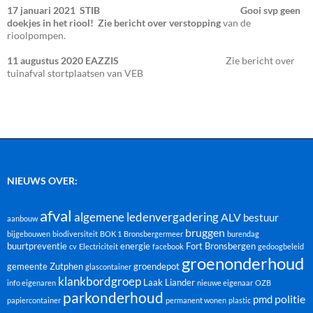
17 januari 2021
STIB Gooi svp geen
doekjes in het riool! Zie bericht over verstopping
van de
rioolpompen.
11 augustus 2020 EAZZIS
Zie bericht over
tuinafval stortplaatsen van VEB
NIEUWS OVER:
afval
algemene ledenvergadering
ALV
bestuur
aanbouw
bruggen
bijgebouwen
biodiversiteit
BOK 1
Bronsbergermeer
burendag
buurtpreventie
energie
Fort Bronsbergen
cv
Electriciteit
facebook
gedoogbeleid
groenonderhoud
gemeente Zutphen
groendepot
glascontainer
klankbordgroep
Laak
Liander
info eigenaren
nieuwe eigenaar
OZB
parkonderhoud
politie
pmd
papiercontainer
permanent wonen
plastic