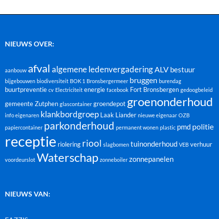
NIEUWS OVER:
afval
algemene ledenvergadering
ALV
bestuur
aanbouw
bruggen
bijgebouwen
biodiversiteit
BOK 1
Bronsbergermeer
burendag
buurtpreventie
energie
Fort Bronsbergen
cv
Electriciteit
facebook
gedoogbeleid
groenonderhoud
gemeente Zutphen
groendepot
glascontainer
klankbordgroep
Laak
Liander
info eigenaren
nieuwe eigenaar
OZB
parkonderhoud
politie
pmd
papiercontainer
permanent wonen
plastic
receptie
riool
tuinonderhoud
riolering
verhuur
slagbomen
VEB
Waterschap
zonnepanelen
voordeurslot
zonneboiler
NIEUWS VAN: