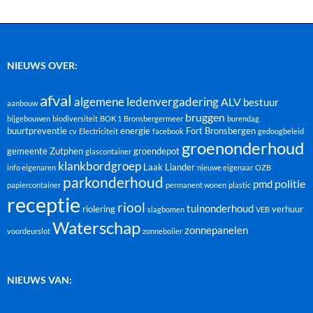
NIEUWS OVER:
afval
algemene ledenvergadering
ALV
bestuur
aanbouw
bruggen
bijgebouwen
biodiversiteit
BOK 1
Bronsbergermeer
burendag
buurtpreventie
energie
Fort Bronsbergen
cv
Electriciteit
facebook
gedoogbeleid
groenonderhoud
gemeente Zutphen
groendepot
glascontainer
klankbordgroep
Laak
Liander
info eigenaren
nieuwe eigenaar
OZB
parkonderhoud
politie
pmd
papiercontainer
permanent wonen
plastic
receptie
riool
tuinonderhoud
riolering
verhuur
slagbomen
VEB
Waterschap
zonnepanelen
voordeurslot
zonneboiler
NIEUWS VAN: