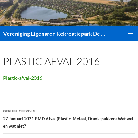
Ga
naar
de
inhoud
Vereniging Eigenaren Rekreatiepark De Bronsbergen
PRIMAI
MENU
PLASTIC-AFVAL-2016
Plastic-afval-2016
Bericht
GEPUBLICEERD IN
navigatie
27 Januari 2021 PMD Afval (Plastic, Metaal, Drank-pakken) Wat wel
en wat niet?